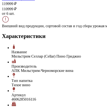
1199
99
₽
1109
99
₽
от 6 шт.
Внешний вид продукции, сортовой состав и год сбора урожая м
Характеристики
Название
Мильстрим Селлар (Cellar) Пино Гриджио
Производитель
АПК Мильстрим-Черноморские вина
Тип напитка
Тихое вино
Артикул
4606285016116