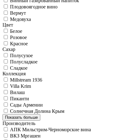
Винный газированный напиток
Плодовоягодное вино
Вермут
Медовуха
Цвет
Белое
Розовое
Красное
Сахар
Полусухое
Полусладкое
Сладкое
Коллекция
Millstream 1936
Villa Krim
Вилаш
Пиканти
Сады Армении
Солнечная Долина Крым
Показать больше
Производитель
АПК Мильстрим-Черноморские вина
ВКЗ Мргашен