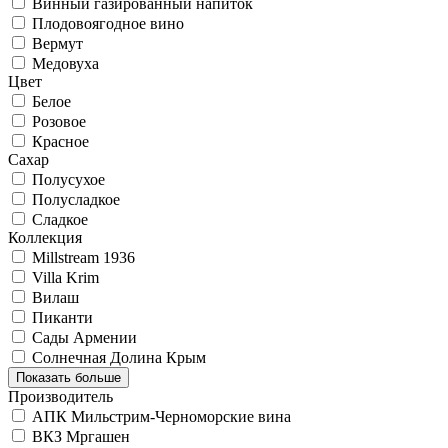
Винный газированный напиток
Плодовоягодное вино
Вермут
Медовуха
Цвет
Белое
Розовое
Красное
Сахар
Полусухое
Полусладкое
Сладкое
Коллекция
Millstream 1936
Villa Krim
Вилаш
Пиканти
Сады Армении
Солнечная Долина Крым
Показать больше
Производитель
АПК Мильстрим-Черноморские вина
ВКЗ Мргашен