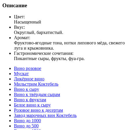
Описание
Цвет:
Насыщенный
Вкус:
Округлый, бархатистый.
Аромат:
Фруктово-ягодные тона, нотки липового мёда, свежего
луга и крыжовника.
Гастрономические сочетания:
Пикантные сыры, фрукты, фуа-гра.
Вино розовое
Мускат
Ликёрное вино
Мильстрим Коктебель
Вино к сыру
Вино к твёрдым сырам
Вино к фруктам
Белое вино к сыру
Розовое вино к десертам
Завод марочных вин Коктебель
Вино до 1000
Вино до 500