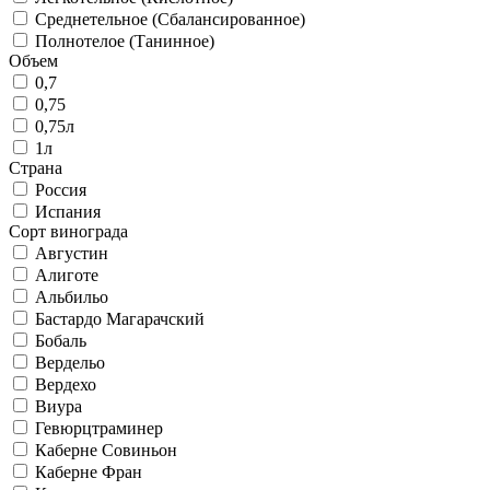
Среднетельное (Сбалансированное)
Полнотелое (Танинное)
Объем
0,7
0,75
0,75л
1л
Страна
Россия
Испания
Сорт винограда
Августин
Алиготе
Альбильо
Бастардо Магарачский
Бобаль
Вердельо
Вердехо
Виура
Гевюрцтраминер
Каберне Совиньон
Каберне Фран