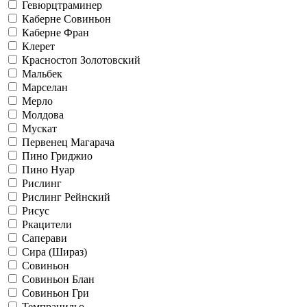
Гевюрцтраминер
Каберне Совиньон
Каберне Фран
Клерет
Красностоп Золотовский
Мальбек
Марселан
Мерло
Молдова
Мускат
Первенец Магарача
Пино Гриджио
Пино Нуар
Рислинг
Рислинг Рейнский
Рисус
Ркацители
Саперави
Сира (Шираз)
Совиньон
Совиньон Блан
Совиньон Гри
Темпранильо