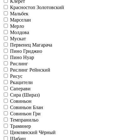
Клерет
Красностоп Золотовский
Мальбек
Марселан
Мерло
Молдова
Мускат
Первенец Магарача
Пино Гриджио
Пино Нуар
Рислинг
Рислинг Рейнский
Рисус
Ркацители
Саперави
Сира (Шираз)
Совиньон
Совиньон Блан
Совиньон Гри
Темпранильо
Траминер
Цимлянский Чёрный
Шабаш