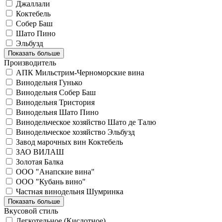
Джаллали
Коктебель
Собер Баш
Шато Пино
Эльбузд
Показать больше
Производитель
АПК Мильстрим-Черноморские вина
Винодельня Гунько
Винодельня Собер Баш
Винодельня Тристория
Винодельня Шато Пино
Винодельческое хозяйство Шато де Талю
Винодельческое хозяйство Эльбузд
Завод марочных вин Коктебель
ЗАО ВИЛАШ
Золотая Балка
ООО "Анапские вина"
ООО "Кубань вино"
Частная винодельня Шумринка
Показать больше
Вкусовой стиль
Легкотельное (Кислотное)