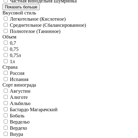
Частная винодельня Шумринка
Показать больше
Вкусовой стиль
Легкотельное (Кислотное)
Среднетельное (Сбалансированное)
Полнотелое (Танинное)
Объем
0,7
0,75
0,75л
1л
Страна
Россия
Испания
Сорт винограда
Августин
Алиготе
Альбильо
Бастардо Магарачский
Бобаль
Вердельо
Вердехо
Виура