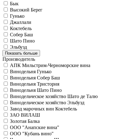
Бык
Высокий Берег
Гунько
Джаллали
Коктебель
Собер Баш
Шато Пино
Эльбузд
Показать больше
Производитель
АПК Мильстрим-Черноморские вина
Винодельня Гунько
Винодельня Собер Баш
Винодельня Тристория
Винодельня Шато Пино
Винодельческое хозяйство Шато де Талю
Винодельческое хозяйство Эльбузд
Завод марочных вин Коктебель
ЗАО ВИЛАШ
Золотая Балка
ООО "Анапские вина"
ООО "Кубань вино"