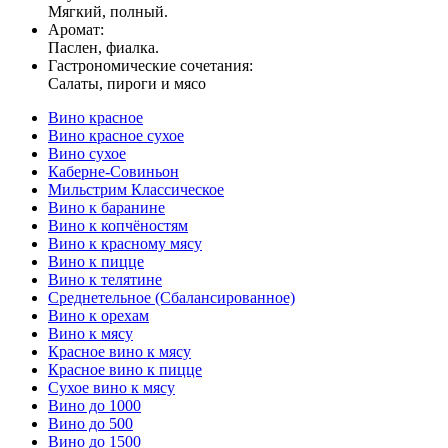
Мягкий, полный.
Аромат:
Паслен, фиалка.
Гастрономические сочетания:
Салаты, пироги и мясо
Вино красное
Вино красное сухое
Вино сухое
Каберне-Совиньон
Мильстрим Классическое
Вино к баранине
Вино к копчёностям
Вино к красному мясу
Вино к пицце
Вино к телятине
Среднетельное (Сбалансированное)
Вино к орехам
Вино к мясу
Красное вино к мясу
Красное вино к пицце
Сухое вино к мясу
Вино до 1000
Вино до 500
Вино до 1500