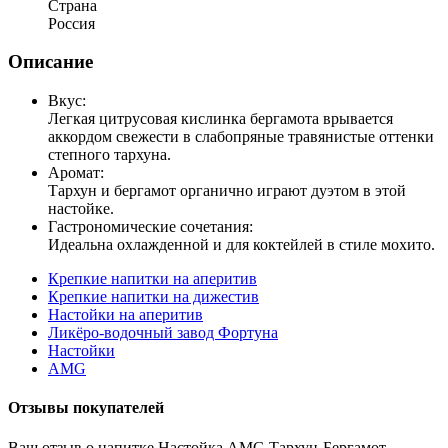
Страна
Россия
Описание
Вкус:
Легкая цитрусовая кислинка бергамота врывается
аккордом свежести в слабопряные травянистые оттенки
степного тархуна.
Аромат:
Тархун и бергамот органично играют дуэтом в этой
настойке.
Гастрономические сочетания:
Идеальна охлажденной и для коктейлей в стиле мохито.
Крепкие напитки на аперитив
Крепкие напитки на дижестив
Настойки на аперитив
Ликёро-водочный завод Фортуна
Настойки
AMG
Отзывы покупателей
Ваш отзыв о напитке Настойка AMG Тархун-Бергамот