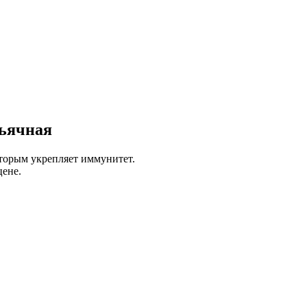
ньячная
оторым укрепляет иммунитет.
цене.