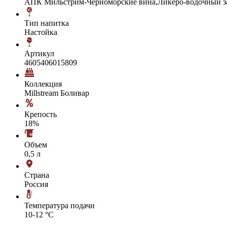
АПК Мильстрим-Черноморские вина,Ликёро-водочный з
Тип напитка
Настойка
Артикул
4605406015809
Коллекция
Millstream Боливар
Крепость
18%
Объем
0,5 л
Страна
Россия
Температура подачи
10-12 °С